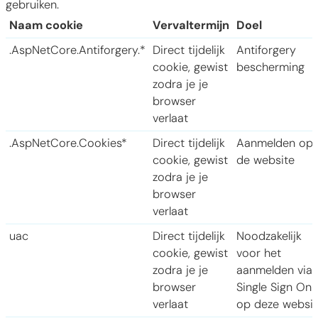
gebruiken.
Naam cookie
Vervaltermijn
Doel
.AspNetCore.Antiforgery.*
Direct tijdelijk
Antiforgery
cookie, gewist
bescherming
zodra je je
browser
verlaat
.AspNetCore.Cookies*
Direct tijdelijk
Aanmelden op
cookie, gewist
de website
zodra je je
browser
verlaat
uac
Direct tijdelijk
Noodzakelijk
cookie, gewist
voor het
zodra je je
aanmelden via
browser
Single Sign On
verlaat
op deze websit