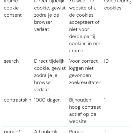
iframe-
Direct tijdelijk
Zo weet de
Goedkeuring
cookie-
cookie, gewist
website of u
cookies
consent
zodra je de
de cookies
browser
accepteert of
verlaat
niet voor
derde partij
cookies in een
iframe.
search
Direct tijdelijk
Voor correct
ID
cookie, gewist
loggen niet
zodra je je
gevonden
browser
zoekresultaten
verlaat
contrastskin
1000 dagen
Bijhouden
1
hoog contrast
actief op de
website
popup*
Afhankelijk
Popup
1