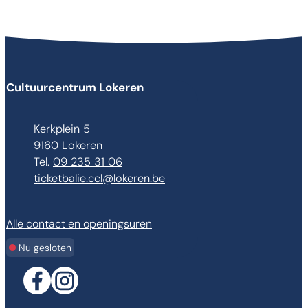
Contact & openingsuren
Cultuurcentrum Lokeren
Adres
Kerkplein 5
,
9160
Lokeren
09 235 31 06
E-mail
ticketbalie.ccl
@
lokeren.be
Alle contact en openingsuren
Nu gesloten
Facebook
Instagram