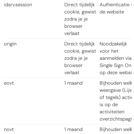
idsrv.session
Direct tijdelijk
Authenticatie 
cookie, gewist
de website
zodra je je
browser
verlaat
origin
Direct tijdelijk
Noodzakelijk
cookie, gewist
voor het
zodra je je
aanmelden via
browser
Single Sign On
verlaat
op deze websit
eovt
1 maand
Bijhouden welk
weergave (Lijst
of tegels) actie
is op de
activiteiten
overzichtspagin
novt
1 maand
Bijhouden welk