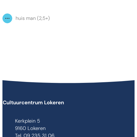
huis man (2,5+)
Toon alle broodkruimel items
Contact & openingsuren
Cultuurcentrum Lokeren
Adres
Kerkplein 5
,
9160
Lokeren
09 235 31 06