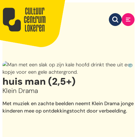
Naar inhoud
Cultuurcentrum Lokeren
Zoek tone
Me
Oly
huis man (2,5+)
Klein Drama
Met muziek en zachte beelden neemt Klein Drama jonge
kinderen mee op ontdekkingstocht door verbeelding.