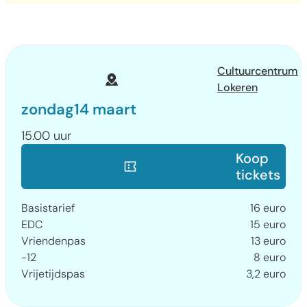
Waar
Cultuurcentrum
Lokeren
zondag
14 maart
15.00 uur
Reserveer
Koop
tickets
Prijs
Basistarief
16
euro
EDC
15
euro
Vriendenpas
13
euro
-12
8
euro
Vrijetijdspas
3,2
euro