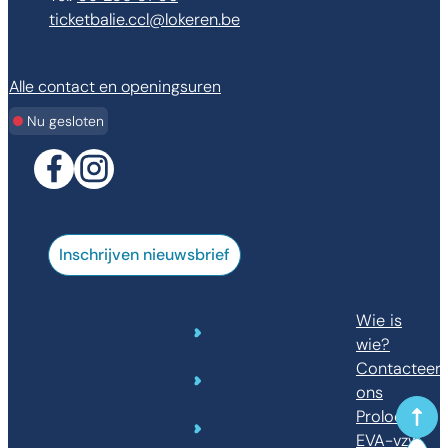
E-mail
ticketbalie.ccl
@
lokeren.be
Alle contact en openingsuren
Nu gesloten
Facebook
Instagram
Inschrijven nieuwsbrief
Wie is
wie?
Contacteer
ons
Prolocc
Naar
EVA-vzw