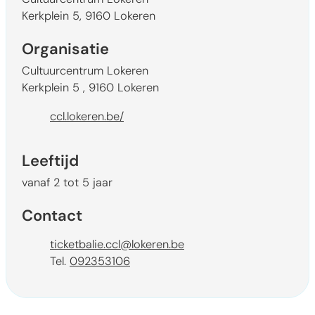
Kerkplein 5
,
9160
Lokeren
Organisatie
Cultuurcentrum Lokeren
Kerkplein 5
,
9160
Lokeren
Website
ccl.lokeren.be/
Leeftijd
vanaf
2
tot
5
jaar
Contact
E-mail
ticketbalie.ccl
@
lokeren.be
092353106