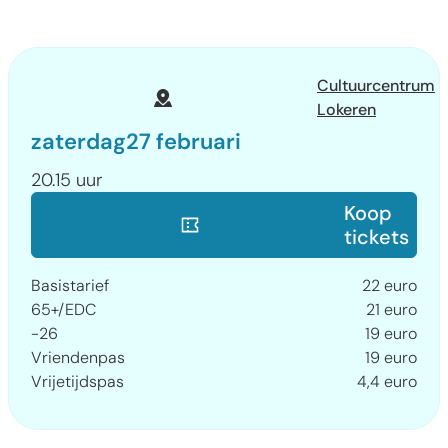
Waar
Cultuurcentrum
Lokeren
zaterdag
27 februari
20.15 uur
Reserveer
Koop
tickets
Prijs
Basistarief
22
euro
65+/EDC
21
euro
-26
19
euro
Vriendenpas
19
euro
Vrijetijdspas
4,4
euro