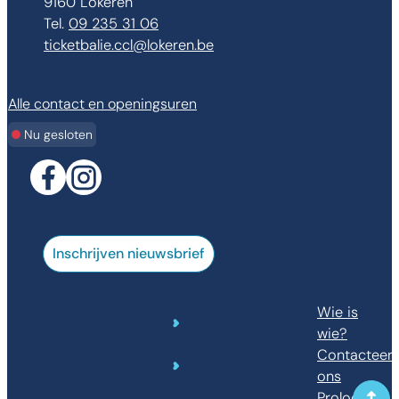
,
9160
Lokeren
09 235 31 06
E-mail
ticketbalie.ccl
@
lokeren.be
Alle contact en openingsuren
Nu gesloten
Facebook
Instagram
Inschrijven nieuwsbrief
Wie is
wie?
Contacteer
ons
Prolocc