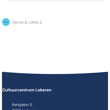
Senne & Lokko 2
Toon alle broodkruimel items
Contact & openingsuren
Cultuurcentrum Lokeren
Adres
Kerkplein 5