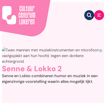
Naar inhoud
Cultuurcentrum Lokeren
Zoek tone
Me
Lie
Senne & Lokko 2
Senne en Lokko combineren humor en muziek in een
eigenzinnige voorstelling waarin alles mogelijk lijkt.