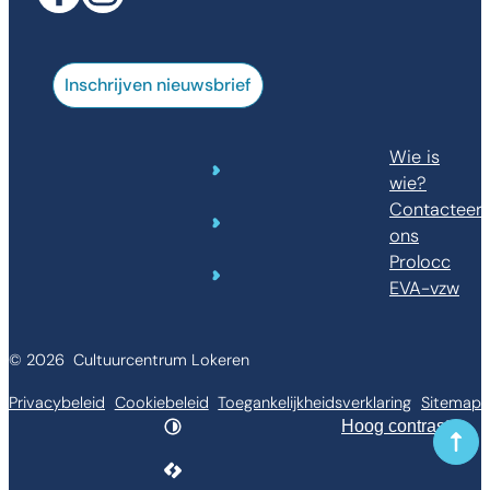
Facebook
Instagram
Inschrijven nieuwsbrief
Wie is
wie?
Contacteer
ons
Prolocc
EVA-vzw
© 2026
Cultuurcentrum Lokeren
Privacybeleid
Cookiebeleid
Toegankelijkheidsverklaring
Sitemap
Hoog contrast
Naar
LCP nv 2026 ©