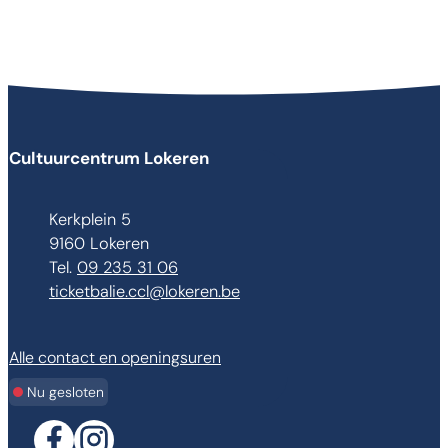
Contact & openingsuren
Cultuurcentrum Lokeren
Adres
Kerkplein 5
,
9160
Lokeren
09 235 31 06
E-mail
ticketbalie.ccl
@
lokeren.be
Alle contact en openingsuren
Nu gesloten