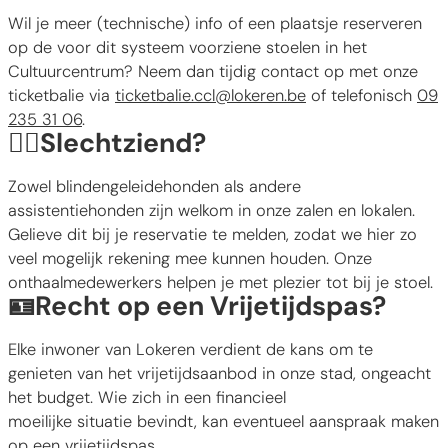
Wil je meer (technische) info of een plaatsje reserveren
op de voor dit systeem voorziene stoelen in het
Cultuurcentrum? Neem dan tijdig contact op met onze
ticketbalie via
ticketbalie.ccl@lokeren.be
of telefonisch
09
235 31 06
.
🐕‍🦺Slechtziend?
Zowel blindengeleidehonden als andere
assistentiehonden zijn welkom in onze zalen en lokalen.
Gelieve dit bij je reservatie te melden, zodat we hier zo
veel mogelijk rekening mee kunnen houden. Onze
onthaalmedewerkers helpen je met plezier tot bij je stoel.
🪪Recht op een Vrijetijdspas?
Elke inwoner van Lokeren verdient de kans om te
genieten van het vrijetijdsaanbod in onze stad, ongeacht
het budget. Wie zich in een financieel
moeilijke situatie bevindt, kan eventueel aanspraak maken
op een vrijetijdspas.