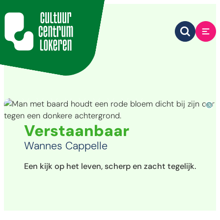
Naar inhoud
Cultuurcentrum Lokeren
Zoek tone
Me
Jon
Verstaanbaar
Wannes Cappelle
Een kijk op het leven, scherp en zacht tegelijk.