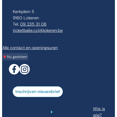
Adres
Kerkplein 5
,
9160
Lokeren
09 235 31 06
E-mail
ticketbalie.ccl
@
lokeren.be
Alle contact en openingsuren
Nu gesloten
Facebook
Instagram
Inschrijven nieuwsbrief
Wie is
wie?