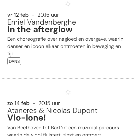
In the afterglow
vr 12 feb
20.15 uur
Emiel Vandenberghe
In the afterglow
Een choreografie over nagloed en overgave, waarin
danser en icoon elkaar ontmoeten in beweging en
tijd.
DANS
Vio-lone!
zo 14 feb
20.15 uur
Ataneres & Nicolas Dupont
Vio-lone!
Van Beethoven tot Bartók: een muzikaal parcours
waarin de viool fluistert, zingt en ontroert.