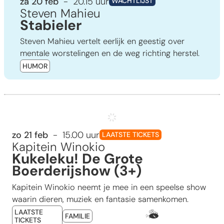
za 20 feb
20.15 uur
WACHTLIJST
Steven Mahieu
Stabieler
Steven Mahieu vertelt eerlijk en geestig over
mentale worstelingen en de weg richting herstel.
HUMOR
Kukeleku! De Grote Boerderijshow (3+)
zo 21 feb
15.00 uur
LAATSTE TICKETS
Kapitein Winokio
Kukeleku! De Grote
Boerderijshow (3+)
Kapitein Winokio neemt je mee in een speelse show
waarin dieren, muziek en fantasie samenkomen.
LAATSTE
Sam
FAMILIE
TICKETS