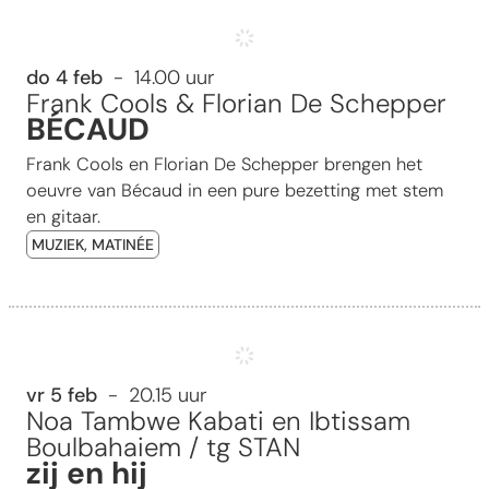
BÉCAUD
do 4 feb
14.00 uur
Frank Cools & Florian De Schepper
BÉCAUD
Frank Cools en Florian De Schepper brengen het
oeuvre van Bécaud in een pure bezetting met stem
en gitaar.
MUZIEK, MATINÉE
zij en hij
vr 5 feb
20.15 uur
Noa Tambwe Kabati en Ibtissam
Boulbahaiem / tg STAN
zij en hij