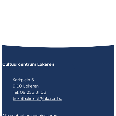
Contact & openingsuren
Cultuurcentrum Lokeren
Adres
Kerkplein 5
,
9160
Lokeren
09 235 31 06
E-mail
ticketbalie.ccl
@
lokeren.be
Alle contact en openingsuren