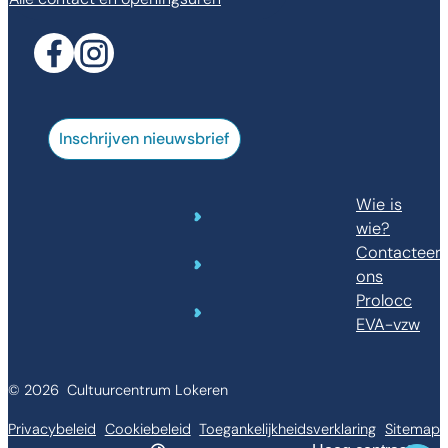
Facebook
Instagram
Inschrijven nieuwsbrief
Wie is
wie?
Contacteer
ons
Prolocc
EVA-vzw
© 2026
Cultuurcentrum Lokeren
Privacybeleid
Cookiebeleid
Toegankelijkheidsverklaring
Sitemap