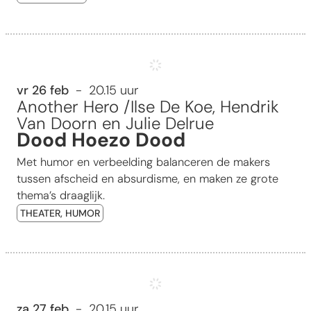
Dood Hoezo Dood
vr 26 feb
20.15 uur
Another Hero /Ilse De Koe, Hendrik
Van Doorn en Julie Delrue
Dood Hoezo Dood
Met humor en verbeelding balanceren de makers
tussen afscheid en absurdisme, en maken ze grote
thema’s draaglijk.
THEATER, HUMOR
Senne & Lokko 2
za 27 feb
20.15 uur