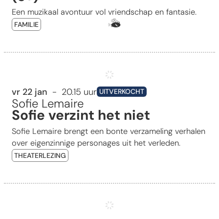
Een muzikaal avontuur vol vriendschap en fantasie.
Samen me
FAMILIE
Sofie verzint het niet
vr 22 jan
20.15 uur
UITVERKOCHT
Sofie Lemaire
Sofie verzint het niet
Sofie Lemaire brengt een bonte verzameling verhalen
over eigenzinnige personages uit het verleden.
THEATERLEZING
Zeg me hoe het moet